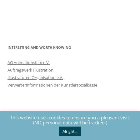
INTERESTING AND WORTH KNOWING
AG Animationsfilm e.V.
Auftragswerk Illustration
Illustratoren Organisation e.V.
Verwerterinformationen der Künstlersozialkasse
This website uses cookies to ensure you a pleasant visit.
(NO personal data will be tracked.)
Privacy
The contents of this website are protected by copyrights. All
rights reserved by Nils Eckhardt unless otherwise noted.
Alright...