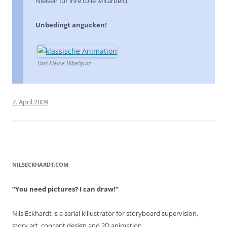
Nielsen für ihre tolle Mitarbeit).
Unbedingt angucken!
Das kleine Bibelquiz
7. April 2009
NILSECKHARDT.COM
“You need pictures? I can draw!”
Nils Eckhardt is a serial killustrator for storyboard supervision,
story art, concept design and 2D animation.