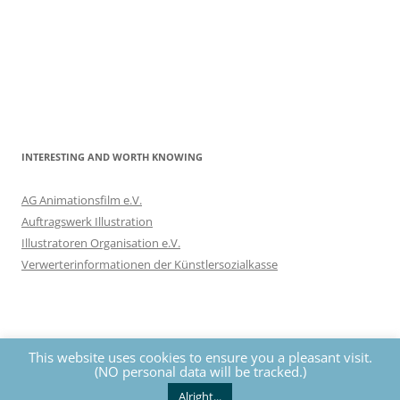
INTERESTING AND WORTH KNOWING
AG Animationsfilm e.V.
Auftragswerk Illustration
Illustratoren Organisation e.V.
Verwerterinformationen der Künstlersozialkasse
This website uses cookies to ensure you a pleasant visit.
(NO personal data will be tracked.)
Privacy
The contents of this website are protected by copyrights. All
rights reserved by Nils Eckhardt unless otherwise noted.
Alright...