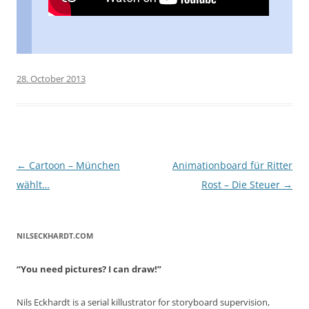
28. October 2013
Post
←
Cartoon – München
Animationboard für Ritter
navigation
wählt…
Rost – Die Steuer
→
NILSECKHARDT.COM
“You need pictures? I can draw!”
Nils Eckhardt is a serial killustrator for storyboard supervision,