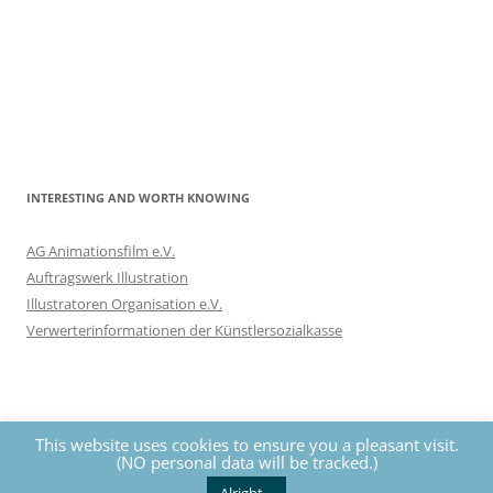
INTERESTING AND WORTH KNOWING
AG Animationsfilm e.V.
Auftragswerk Illustration
Illustratoren Organisation e.V.
Verwerterinformationen der Künstlersozialkasse
This website uses cookies to ensure you a pleasant visit.
(NO personal data will be tracked.)
Privacy
The contents of this website are protected by copyrights. All
rights reserved by Nils Eckhardt unless otherwise noted.