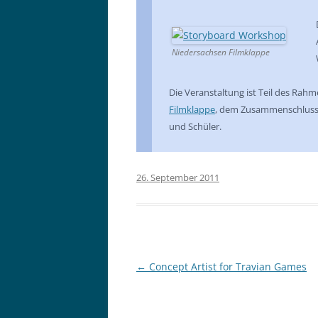
Niedersachsen Filmklappe
Die Veranstaltung ist Teil des Rah
Filmklappe
, dem Zusammenschluss 
und Schüler.
26. September 2011
Post
←
Concept Artist for Travian Games
navigation