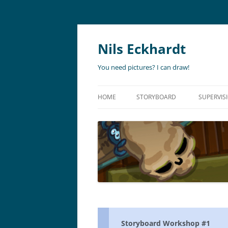
Nils Eckhardt
You need pictures? I can draw!
HOME
STORYBOARD
SUPERVIS
ANIMATION
STORYBO
ANIMATIC
ART DIR
LIVE ACTION
ADVERTISING
Storyboard Workshop #1