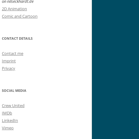
on nilseckhardt.de
2D Animation
Comic and Cartoon
CONTACT DETAILS
Contact me
Imprint
Privacy
SOCIAL MEDIA
Crew United
IMDb
LinkedIn
Vimeo