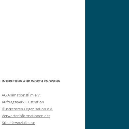
INTERESTING AND WORTH KNOWING
AG Animationsfilm e.V.
Auftragswerk Illustration
Illustratoren Organisation e.V.
Verwerterinformationen der
Künstlersozialkasse