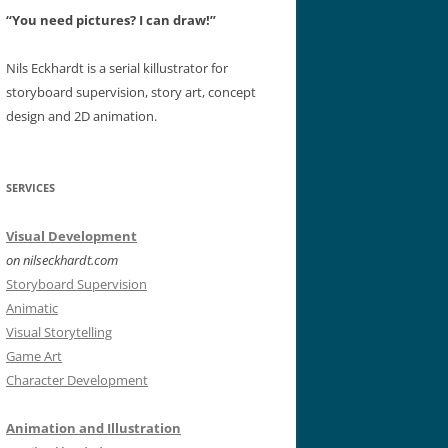
“You need pictures? I can draw!”
Nils Eckhardt is a serial killustrator for
storyboard supervision, story art, concept
design and 2D animation.
SERVICES
Visual Development
on nilseckhardt.com
Storyboard Supervision
Animatic
Visual Storytelling
Game Art
Character Development
Animation and Illustration