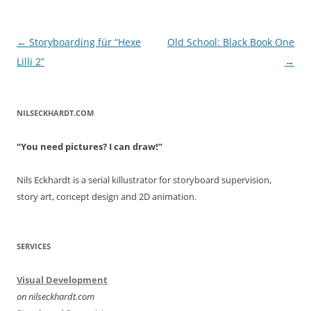
Post
←
Storyboarding für “Hexe
Old School: Black Book One
navigation
Lilli 2”
→
NILSECKHARDT.COM
“You need pictures? I can draw!”
Nils Eckhardt is a serial killustrator for storyboard supervision,
story art, concept design and 2D animation.
SERVICES
Visual Development
on nilseckhardt.com