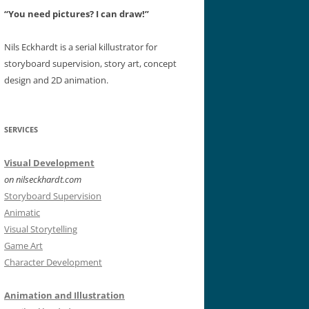
“You need pictures? I can draw!”
Nils Eckhardt is a serial killustrator for
storyboard supervision, story art, concept
design and 2D animation.
SERVICES
Visual Development
on nilseckhardt.com
Storyboard Supervision
Animatic
Visual Storytelling
Game Art
Character Development
Animation and Illustration