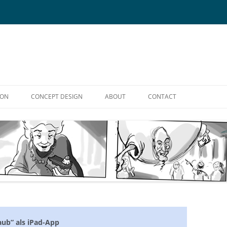
Skip
to
ION
CONCEPT DESIGN
ABOUT
CONTACT
content
ARD SUPERVISION
CHARACTER DEVELOPMENT
VITA
IMPRINT
ECTION
GAME ART
FILMOGRAPHY
PRIVACY
PROP DESIGN
REFERENCES
ub” als iPad-App