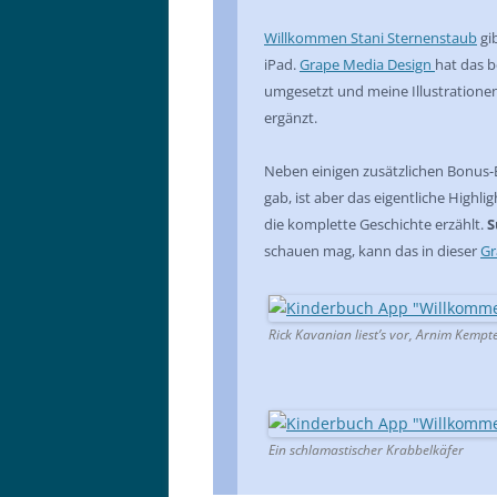
Willkommen Stani Sternenstaub
gi
iPad.
Grape Media Design
hat das 
umgesetzt und meine Illustrationen
ergänzt.
Neben einigen zusätzlichen Bonus-B
gab, ist aber das eigentliche High
die komplette Geschichte erzählt.
S
schauen mag, kann das in dieser
Gr
Rick Kavanian liest’s vor, Arnim Kempte
Ein schlamastischer Krabbelkäfer