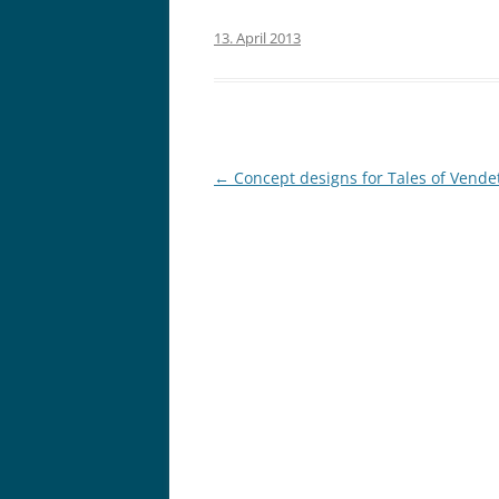
13. April 2013
Post
←
Concept designs for Tales of Vende
navigation