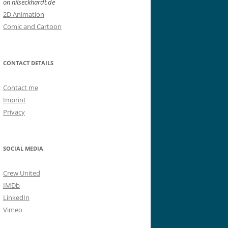
on nilseckhardt.de
2D Animation
Comic and Cartoon
CONTACT DETAILS
Contact me
Imprint
Privacy
SOCIAL MEDIA
Crew United
IMDb
LinkedIn
Vimeo