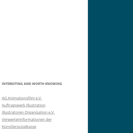
INTERESTING AND WORTH KNOWING
AG Animationsfilm e.V.
Auftragswerk Illustration
Illustratoren Organisation e.V.
Verwerterinformationen der
Künstlersozialkasse