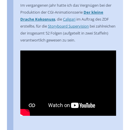
Im vergangenen Jahr hatte ich das Vergnügen bei der
Produktion der CGI-Animationsserie
Der kleine
Drache Kokosnuss
, die
Caligari
im Auftrag des ZDF
erstellte, für die
Storyboard Supervision
bei zahlreichen
der insgesamt 52 Folgen (aufgeteilt in zwei Staffeln)
verantwortlich gewesen zu sein.