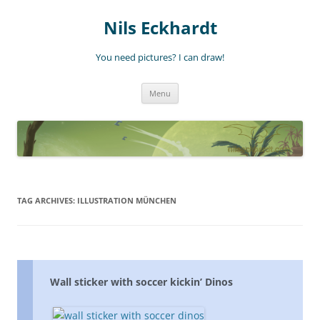
Nils Eckhardt
You need pictures? I can draw!
Skip
Menu
to
content
TAG ARCHIVES:
ILLUSTRATION MÜNCHEN
Wall sticker with soccer kickin’ Dinos