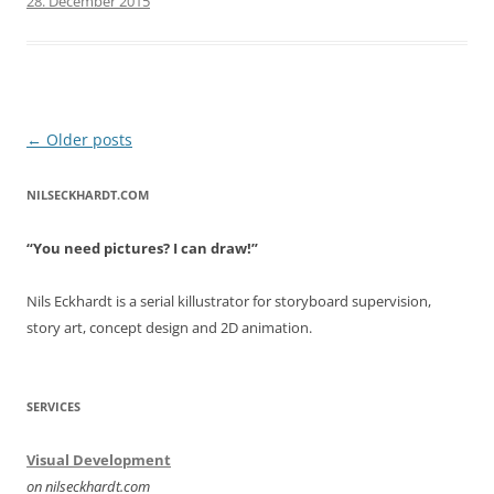
28. December 2015
Post
←
Older posts
navigation
NILSECKHARDT.COM
“You need pictures? I can draw!”
Nils Eckhardt is a serial killustrator for storyboard supervision,
story art, concept design and 2D animation.
SERVICES
Visual Development
on nilseckhardt.com